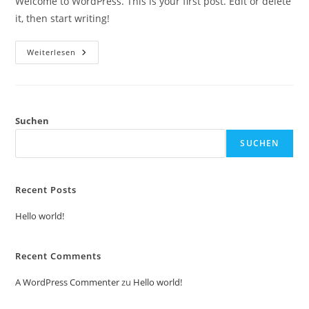
Welcome to WordPress. This is your first post. Edit or delete
it, then start writing!
Hello
Weiterlesen
World!
Suchen
SUCHEN
Recent Posts
Hello world!
Recent Comments
A WordPress Commenter
zu
Hello world!