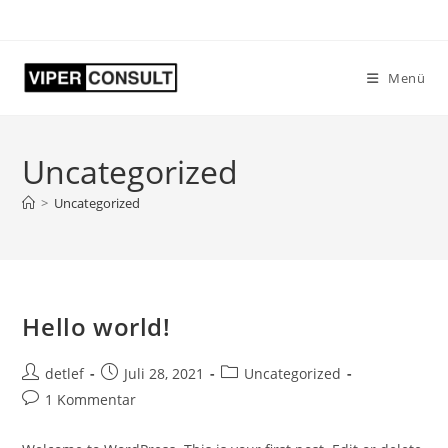
Zum
Inhalt
springen
Menü
Uncategorized
>
Uncategorized
Hello world!
Beitrags-
Beitrag
Beitrags-
detlef
Juli 28, 2021
Uncategorized
Autor:
veröffentlicht:
Kategorie:
Beitrags-
1 Kommentar
Kommentare: